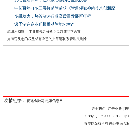
安心售后保障，让您放心选购贵金属设备
·
中亿百年PPR三层抑菌管荣获《管道领域抑菌技术创新应
·
多维发力，热管散热行业高质量发展新征程
·
滚子制造企业积极推动智能化生产
·
感谢您阅读： 工业用气寻好机？昆西新品正合宜
如有违反您的权益或有争意的文章请联系管理员删除
友情链接：
商讯金融网
电车信息网
关于我们
|
广告业务
|
我
Copyright ~2000-2012 http:/
办差网版权所有 未经书面授