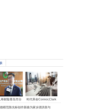
示
人寿财险青岛市分
时代革命Connor,Clark
德模范陈光标创作新曲为家乡泗洪鼓与