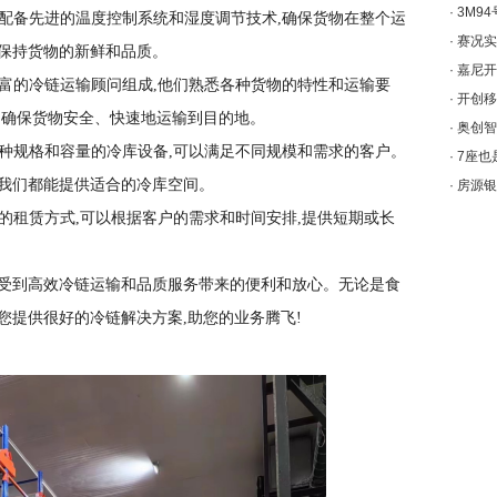
·
3M9
设备配备先进的温度控制系统和湿度调节技术,确保货物在整个运
·
赛况实
而保持货物的新鲜和品质。
·
嘉尼开
验丰富的冷链运输顾问组成,他们熟悉各种货物的特性和运输要
·
开创移
,确保货物安全、快速地运输到目的地。
·
奥创智
有多种规格和容量的冷库设备,可以满足不同规模和需求的客户。
·
7座也
,我们都能提供适合的冷库空间。
·
房源银
灵活的租赁方式,可以根据客户的需求和时间安排,提供短期或长
享受到高效冷链运输和品质服务带来的便利和放心。无论是食
您提供很好的冷链解决方案,助您的业务腾飞!