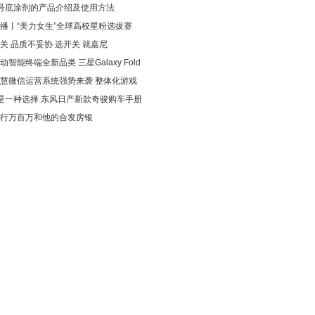
4号底涂剂的产品介绍及使用方法
播丨“美力女生”全球高校星粉选拔赛
关 品质不妥协 选开关 就嘉尼
动智能终端全新品类 三星Galaxy Fold
慧微信运营系统强势来袭 整体化游戏
是一种选择 东风日产新款奇骏购车手册
行万百万和他的合发房银