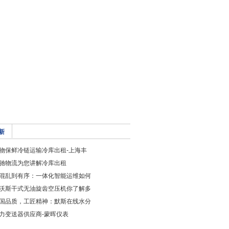
新
物保鲜冷链运输冷库出租-上海丰
驰物流为您讲解冷库出租
混乱到有序：一体化智能运维如何
沃斯干式无油旋齿空压机你了解多
国品质，工匠精神：默斯在线水分
力变送器供应商-蒙晖仪表