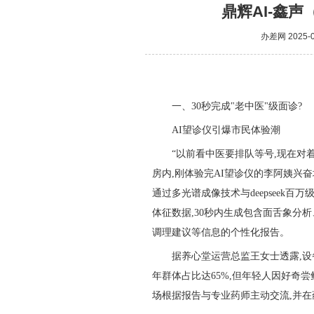
鼎辉AI-鑫
办差网
2025-0
一、30秒完成"老中医"级面诊?
AI望诊仪引爆市民体验潮
“以前看中医要排队等号,现在对
房内,刚体验完AI望诊仪的李阿姨兴
通过多光谱成像技术与deepseek
体征数据,30秒内生成包含面舌象分
调理建议等信息的个性化报告。
据养心堂运营总监王女士透露,设
年群体占比达65%,但年轻人因好奇
场根据报告与专业药师主动交流,并