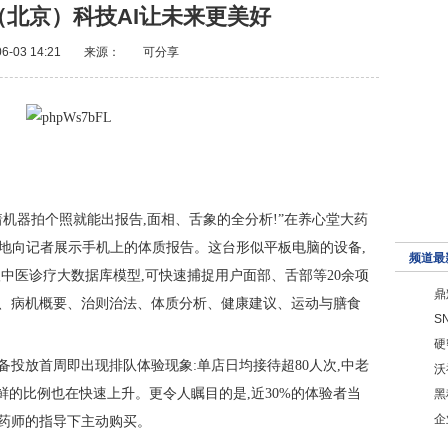
声（北京）科技AI让未来更美好
6-03 14:21
来源：
可分享
着机器拍个照就能出报告,面相、舌象的全分析!”在养心堂大药
奋地向记者展示手机上的体质报告。这台形似平板电脑的设备,
频道最
百万级中医诊疗大数据库模型,可快速捕捉用户面部、舌部等20余项
鼎
析、病机概要、治则治法、体质分析、健康建议、运动与膳食
S
硬
备投放首周即出现排队体验现象:单店日均接待超80人次,中老
沃
尝鲜的比例也在快速上升。更令人瞩目的是,近30%的体验者当
黑
企
在药师的指导下主动购买。