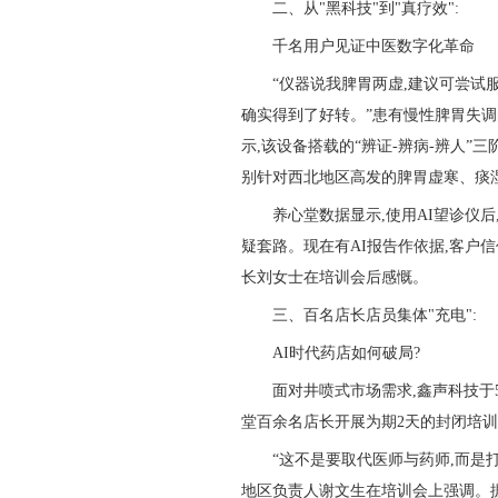
二、从"黑科技"到"真疗效":
千名用户见证中医数字化革命
“仪器说我脾胃两虚,建议可尝试
确实得到了好转。”患有慢性脾胃失调
示,该设备搭载的“辨证-辨病-辨人”
别针对西北地区高发的脾胃虚寒、痰
养心堂数据显示,使用AI望诊仪后
疑套路。现在有AI报告作依据,客户信
长刘女士在培训会后感慨。
三、百名店长店员集体"充电":
AI时代药店如何破局?
面对井喷式市场需求,鑫声科技于5
堂百余名店长开展为期2天的封闭培
“这不是要取代医师与药师,而是
地区负责人谢文生在培训会上强调。据