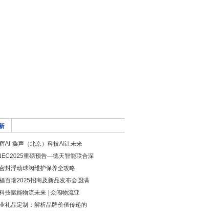
新
辉AI-鑫声（北京）科技AI让未来
NEC2025重磅预告—德天智能联合深
密封浮动球阀维护保养全攻略
福百瑞2025招商及新品发布会圆满
科技赋能物流未来 | 众闯物流亚
业礼品定制：解析品牌价值传递的