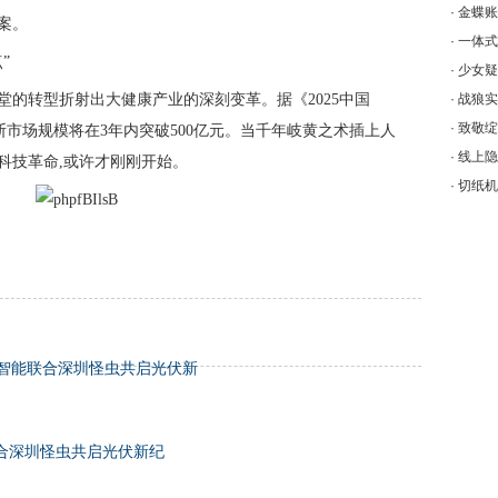
·
金蝶账
方案。
·
一体式
点”
·
少女疑
堂的转型折射出大健康产业的深刻变革。据《2025中国
·
战狼实
·
致敬绽
断市场规模将在3年内突破500亿元。当千年岐黄之术插上人
·
线上隐
的科技革命,或许才刚刚开始。
·
切纸机
德天智能联合深圳怪虫共启光伏新
联合深圳怪虫共启光伏新纪