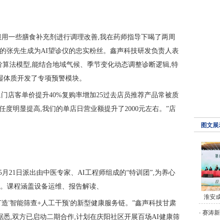
服用一些膳食补充剂进行调理改善,我在药师指导下喝了两周
的张先生成为AI望诊仪的忠实粉丝。鑫声科技研发负责人表
三阶算法模型,能结合地域气候、季节变化动态调整诊断逻辑,特
湿体质开发了专项预警模块。
,门店客单价提升40%复购率增加25过去店员推荐产品常被质
任度明显提高,我们的单店日营业额提升了2000元左右。”店
图文展
月21日派出由中医专家、AI工程师组成的“特训团”,为养心
训。课程涵盖设备运维、报告解读、
淮安
打造'智能筛查+人工干预'的新型健康服务链。”鑫声科技甘肃
·
赛涛新
悉,双方已启动二期合作,计划在庆阳社区开展百场AI健康筛