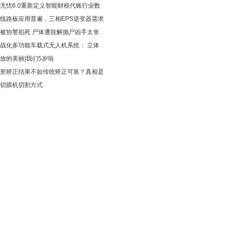
无忧6.0重新定义智能财税代账行业数
线路板应用普遍，三相EPS逆变器需求
被协警掐死 尸体遭肢解抛尸凶手太丧
战化多功能车载式无人机系统： 立体
放的美丽|我们5岁啦
形矫正结果不如传统矫正可靠？真相是
切膜机切割方式