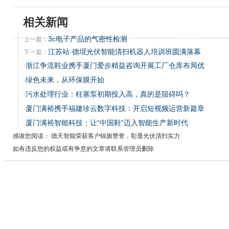
相关新闻
3c电子产品的气密性检测
上一篇：
江苏站·德堒光伏智能清扫机器人培训班圆满落幕
下一篇：
浙江争流鞋业携手厦门爱步精益咨询开展工厂仓库布局优
·
绿色未来，从环保膜开始
·
污水处理行业：柱塞泵初期投入高，真的是阻碍吗？
·
厦门满裕携手福建珍云数字科技：开启短视频运营新篇章
·
厦门满裕智能科技：让“中国鞋”迈入智能生产新时代
·
感谢您阅读： 德天智能荣获客户锦旗赞誉，彰显光伏清扫实力
如有违反您的权益或有争意的文章请联系管理员删除