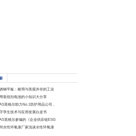
新
锈钢平板：耐用与美观并存的工业
用装纽扣电池的小知识大分享
CAS英格尔助力No.1防护用品公司，
字孪生技术与应用发展白皮书
CAS英格尔参编的《企业供应链ESG
州水性环氧漆厂家浅谈水性环氧漆