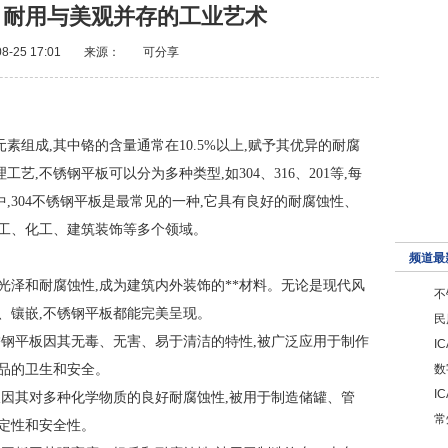
：耐用与美观并存的工业艺术
8-25 17:01
来源：
可分享
素组成,其中铬的含量通常在10.5%以上,赋予其优异的耐腐
,不锈钢平板可以分为多种类型,如304、316、201等,每
,304不锈钢平板是最常见的一种,它具有良好的耐腐蚀性、
加工、化工、建筑装饰等多个领域。
频道最
光泽和耐腐蚀性,成为建筑内外装饰的**材料。无论是现代风
不
、镶嵌,不锈钢平板都能完美呈现。
民
锈钢平板因其无毒、无害、易于清洁的特性,被广泛应用于制作
I
食品的卫生和安全。
数
I
板因其对多种化学物质的良好耐腐蚀性,被用于制造储罐、管
常
定性和安全性。