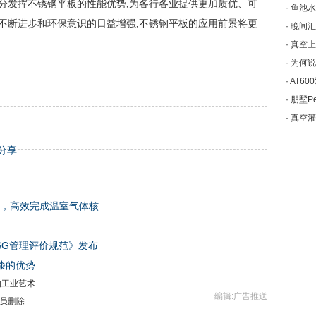
分发挥不锈钢平板的性能优势,为各行各业提供更加质优、可
·
鱼池水
不断进步和环保意识的日益增强,不锈钢平板的应用前景将更
·
晚间汇
·
真空上
·
为何说
·
AT6
·
朋墅P
·
真空灌
分享
公司，高效完成温室气体核
SG管理评价规范》发布
漆的优势
的工业艺术
编辑:广告推送
员删除