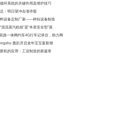
循环系统的关键作用及维护技巧
总：明日望冲击涨停股
料设备定制厂家——梓钰设备制造
“混流蒸汽机组”是“本质安全型”蒸
00双路一体网约车4G行车记录仪，助力网
engshu·轰趴开启龙年宝宝宴新潮
胶机的应用：工业制造的新篇章