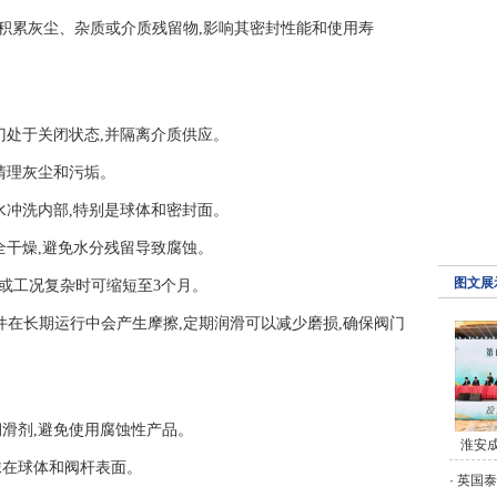
积累灰尘、杂质或介质残留物,影响其密封性能和使用寿
保阀门处于关闭状态,并隔离介质供应。
部,清理灰尘和污垢。
或清水冲洗内部,特别是球体和密封面。
部完全干燥,避免水分残留导致腐蚀。
图文展
较脏或工况复杂时可缩短至3个月。
在长期运行中会产生摩擦,定期润滑可以减少磨损,确保阀门
的润滑剂,避免使用腐蚀性产品。
淮安
涂抹在球体和阀杆表面。
·
英国泰通