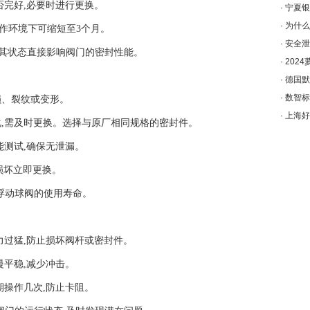
是否完好,必要时进行更换。
·
宁夏银
·
为什么
率操作环境下可缩短至3个月。
·
安全泄
,其状态直接影响阀门的密封性能。
·
202
·
德国默
·
数智标
磨损、裂纹或变形。
·
上海好
老化,需及时更换。选择与原厂相同规格的密封件。
性能测试,确保无泄漏。
现损坏立即更换。
浮动球阀的使用寿命。
免用力过猛,防止损坏阀杆或密封件。
缓慢平稳,减少冲击。
定期操作几次,防止卡阻。