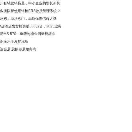
川私域营销换量，中小企业的增长新机
救援队都使用镨楠ERS救援管理系统？
压阀：塘沽阀门，品质保障信赖之选
4萝趣酒店售货机突破300万台，2025业务
斯MS-570：重塑制糖业测量新标准
识应用于发展浅析
运会展 您的参展服务商