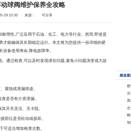
浮动球阀维护保养全攻略
5-29 10:30
来源：
可分享
耐用性,广泛应用于石油、化工、电力等行业。然而,即使是
保养才能确保其长期稳定运行。本文将为您提供一份详细的硬
延长设备使用寿命,降低故障率。
。通过检查,可以及时发现潜在问题,避免小问题演变成大故
频道最
硬
裂纹、腐蚀或泄漏痕迹。
沃
下,检查是否有介质泄漏。
黑
企
,确保其开关灵活、无卡阻。
蜂
等连接部位是否松动或损坏。
智
工况下可适当增加检查次数。