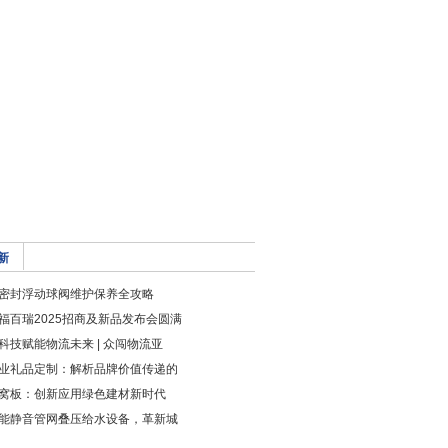
新
密封浮动球阀维护保养全攻略
福百瑞2025招商及新品发布会圆满
科技赋能物流未来 | 众闯物流亚
业礼品定制：解析品牌价值传递的
窝板：创新应用绿色建材新时代
能静音管网叠压给水设备，革新城