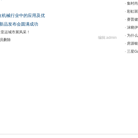
·
集时尚
·
彩虹斑
泵在机械行业中的应用及优
·
赛普健
夏新品发布会圆满成功
·
沫晓伊
力亚运城市展风采！
·
为什么
编辑:admin
员删除
·
房源银
·
三星Ga