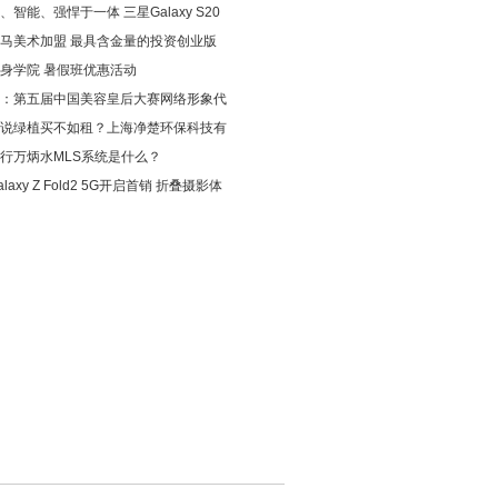
、智能、强悍于一体 三星Galaxy S20
马美术加盟 最具含金量的投资创业版
身学院 暑假班优惠活动
：第五届中国美容皇后大赛网络形象代
说绿植买不如租？上海净楚环保科技有
行万炳水MLS系统是什么？
laxy Z Fold2 5G开启首销 折叠摄影体