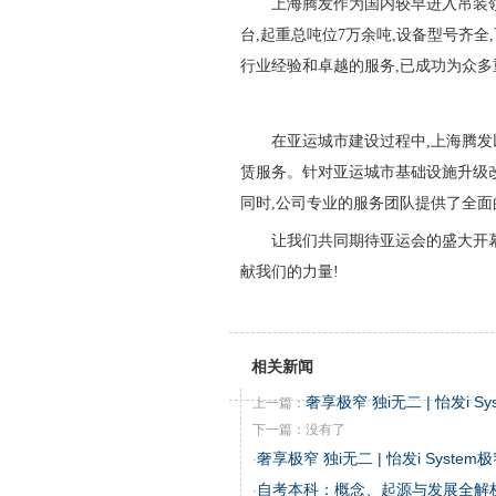
上海腾发作为国内较早进入吊装领
台,起重总吨位7万余吨,设备型号齐
行业经验和卓越的服务,已成功为众
在亚运城市建设过程中,上海腾发
赁服务。针对亚运城市基础设施升级改
同时,公司专业的服务团队提供了全面
让我们共同期待亚运会的盛大开
献我们的力量!
相关新闻
奢享极窄 独i无二 | 怡发i 
上一篇：
下一篇：没有了
奢享极窄 独i无二 | 怡发i Syst
·
自考本科：概念、起源与发展全解
·