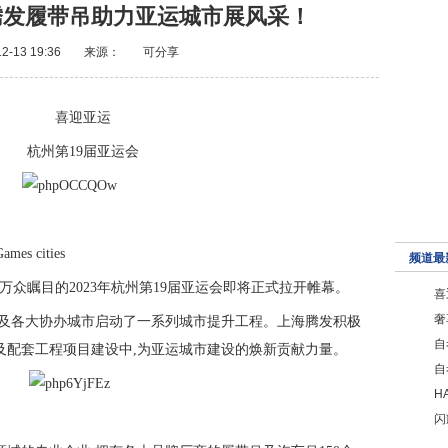
腾发履带吊助力亚运城市展风采！
2-13 19:36
来源：
可分享
喜迎亚运
杭州第19届亚运会
Games cities
频道最
日,万众瞩目的2023年杭州第19届亚运会即将正式拉开帷幕。
喜
奢
州及各大协办城市启动了一系列城市提升工程。上海腾发积极
自
及配套工程项目建设中,为亚运城市建设的焕新贡献力量。
自
H
闪