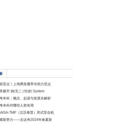
新
迎亚运！上海腾发履带吊助力亚运
享极窄 独i无二 | 怡发i System
考本科：概念、起源与发展全解析
考本科对哪些人群有用
ANSA-TMP（汉莎泰普）闭式泵在机
耀新势力——吉达奇2024年春夏新