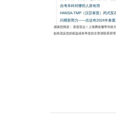
自考本科对哪些人群有用
·
HANSA-TMP（汉莎泰普）闭式
·
闪耀新势力——吉达奇2024年春
·
感谢您阅读： 喜迎亚运！上海腾发履带吊助
如有违反您的权益或有争意的文章请联系管理