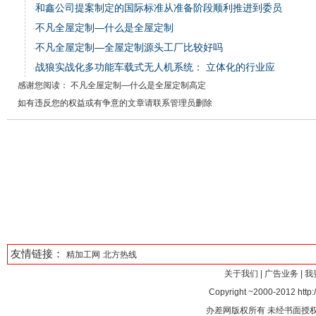
和鑫公司提案制定的国际标准从准备阶段顺利推进到委员
·
不凡全屋定制—什么是全屋定制
·
不凡全屋定制—全屋定制源头工厂比较好吗
·
战狼实战化多功能车载式无人机系统： 立体化的行业应
·
感谢您阅读： 不凡全屋定制—什么是全屋定制高定
如有违反您的权益或有争意的文章请联系管理员删除
友情链接：
精加工网
北方热线
关于我们
|
广告业务
|
我
Copyright ~2000-2012 http:/
办差网版权所有 未经书面授