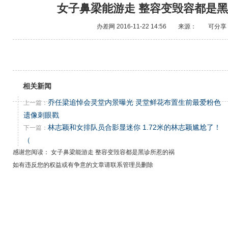
女子鼻梁能游走 整容变毁容都是
办差网
2016-11-22 14:56
来源：
可分享
相关新闻
乔任梁追悼会灵堂内景曝光 灵堂鲜花布置生前最爱粉色
上一篇：
遗像刺眼戳
林志颖和女排队员合影显迷你 1.72米的林志颖尴尬了！
下一篇：
（
感谢您阅读： 女子鼻梁能游走 整容变毁容都是黑诊所惹的祸
如有违反您的权益或有争意的文章请联系管理员删除